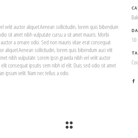
CA
Ba
el velit auctor aliquet.Aenean sollicitudin, lorem quis bibendum
DA
 odio sit amet nibh vulputate cursu a sit amet mauris. Morbi
10 
t auctor a ornare odio. Sed non mauris vitae erat consequat
ctor aliquet.Aenean sollicitudin, lorem quis bibendum auci elit
TA
amet nibh vulputate. Lorem Ipsn gravida nibh vel velit auctor
Coo
elit consequat ipsutis sem nibh id elit. Duis sed odio sit amet
n ipsum velit. Nam nec tellus a odio.